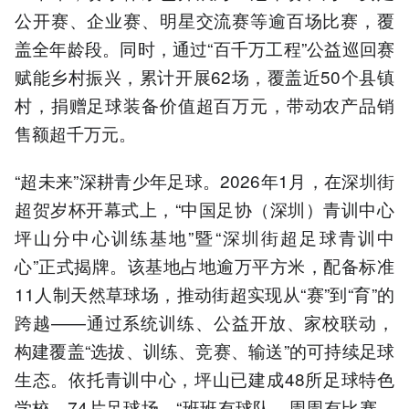
公开赛、企业赛、明星交流赛等逾百场比赛，覆
盖全年龄段。同时，通过“百千万工程”公益巡回赛
赋能乡村振兴，累计开展62场，覆盖近50个县镇
村，捐赠足球装备价值超百万元，带动农产品销
售额超千万元。
“超未来”深耕青少年足球。2026年1月，在深圳街
超贺岁杯开幕式上，“中国足协（深圳）青训中心
坪山分中心训练基地”暨“深圳街超足球青训中
心”正式揭牌。该基地占地逾万平方米，配备标准
11人制天然草球场，推动街超实现从“赛”到“育”的
跨越——通过系统训练、公益开放、家校联动，
构建覆盖“选拔、训练、竞赛、输送”的可持续足球
生态。依托青训中心，坪山已建成48所足球特色
学校、74片足球场，“班班有球队，周周有比赛，