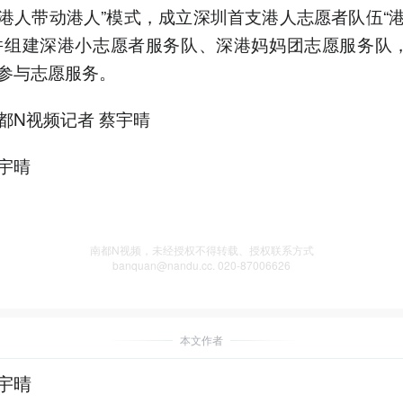
港人带动港人”模式，成立深圳首支港人志愿者队伍“
并组建深港小志愿者服务队、深港妈妈团志愿服务队，
参与志愿服务。
都N视频记者 蔡宇晴
宇晴
南都N视频，未经授权不得转载、授权联系方式
banquan@nandu.cc. 020-87006626
本文作者
宇晴