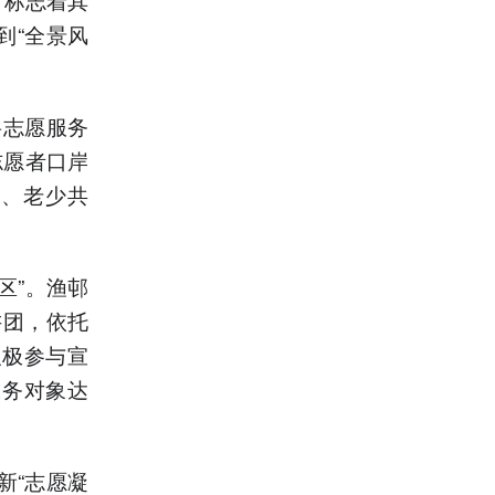
到“全景风
将志愿服务
志愿者口岸
合、老少共
区”。渔邨
讲团，依托
积极参与宣
服务对象达
新“志愿凝