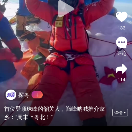
133
评论
114
探粤
首位登顶珠峰的韶关人，巅峰呐喊推介家
详情
乡：“周末上粤北！”