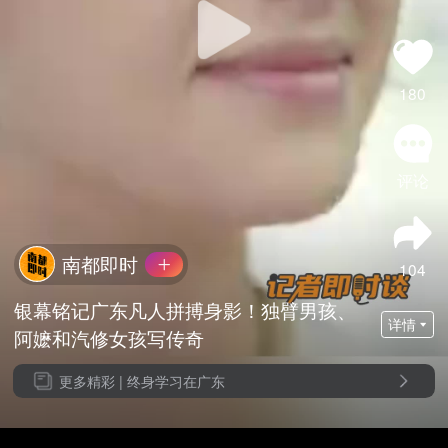
180
评论
南都即时
104
银幕铭记广东凡人拼搏身影！独臂男孩、
详情
阿嬷和汽修女孩写传奇
更多精彩 |
终身学习在广东