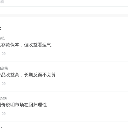
编辑
论
翔吧
性存款保本，但收益看运气
6-09
口甜果
产品收益高，长期反而不划算
6-09
526
调价说明市场在回归理性
6-09
4