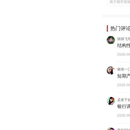
南方都市报
热门评
猫猫飞
结构
2026-0
啾咪一
短期
2026-0
孟家于娃
银行
2026-0
亨利201