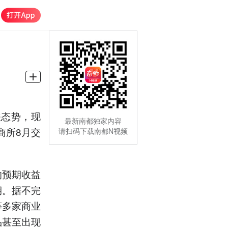
跌态势，现
最新南都独家内容
商所8月交
请扫码下载南都N视频
的预期收益
期。据不完
等多家商业
品甚至出现