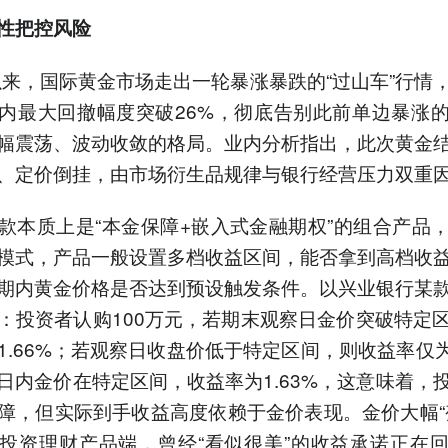
性把控风险
年以来，国际黄金市场走出一轮暴涨暴跌的“过山车”行情
内最大回撤幅度突破26%，彻底告别此前单边暴涨
幅震荡、波动收敛的格局。业内分析指出，此次黄金
、定价倒挂，由市场衍生品规律与银行经营压力双重
款本质上是“本金保障+嵌入式金融期权”的组合产品
模式，产品一般设置多档收益区间，能否拿到高档收
期内黄金价格是否达到预设触发条件。以兴业银行某
：投资者认购100万元，若期末观察日金价突破特定
1.66%；若观察日收盘价低于特定区间，则收益率仅为1
日内金价在特定区间，收益率为1.63%，这意味着，
障，但实际到手收益高度依赖于金价表现。金价大幅“
投资理财产品端，曾经“看似很美”的收益承诺正在