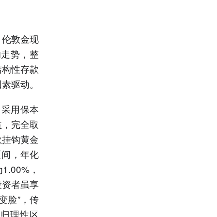
，伦敦金现
的走势，整
结构性存款
因素驱动。
，采用保本
益，完全取
款挂钩黄金
区间，年化
.00%，
投资者虽享
变脸”，传
回归理性区