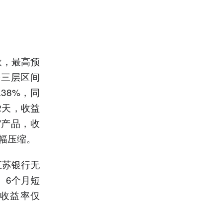
款，最高预
涨三层区间
38%，同
2天，收益
”产品，收
大幅压缩。
江苏银行无
、6个月短
高收益率仅