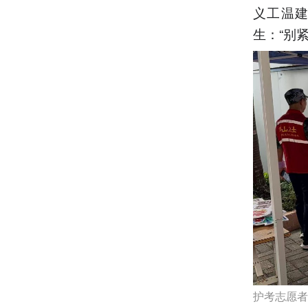
义工温
生：“别
护考志愿者