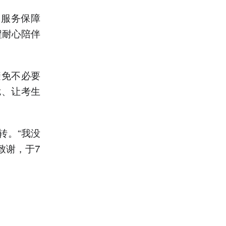
属服务保障
程耐心陪伴
避免不必要
扰、让考生
转。“我没
致谢，于7