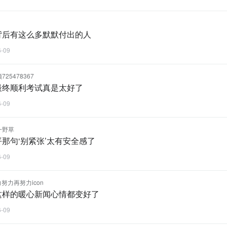
背后有这么多默默付出的人
6-09
25478367
最终顺利考试真是太好了
6-09
一野草
那句‘别紧张’太有安全感了
6-09
力努力再努力icon
这样的暖心新闻心情都变好了
6-09