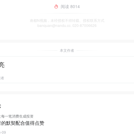
阅读
8014
南都N视频，未经授权不得转载、授权联系方式
banquan@nandu.cc. 020-87006626
本文作者
亮
记者
论
让每一笔消费生成投资
者的默契配合值得点赞
6-09