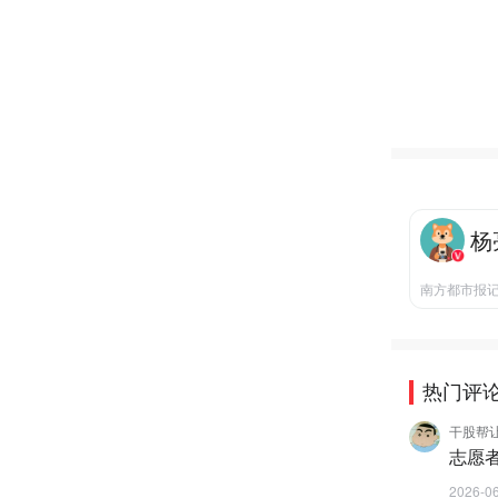
杨
南方都市报
热门评
干股帮
志愿
2026-0