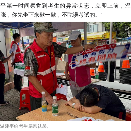
建平第一时间察觉到考生的异常状态，立即上前，温
紧张，你先坐下来歇一歇，不耽误考试的。”
温建平给考生扇风祛暑。