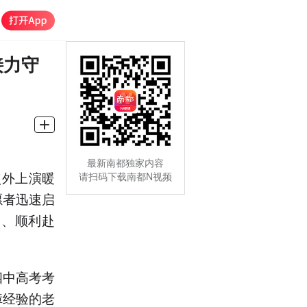
接力守
最新南都独家内容
点外上演暖
请扫码下载南都N视频
愿者迅速启
复、顺利赴
四中高考考
障经验的老