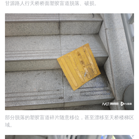
甘源路人行天桥桥面塑胶盲道脱落、破损。
部分脱落的塑胶盲道碎片随意移位，甚至漂移至天桥楼梯区
域。