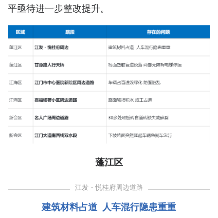
平亟待进一步整改提升。
蓬江区
江发・悦桂府周边道路
建筑材料占道 人车混行隐患重重