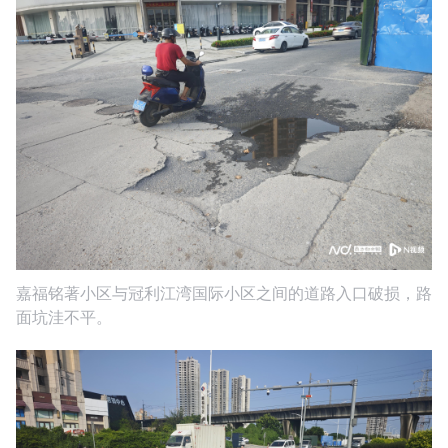
嘉福铭著小区与冠利江湾国际小区之间的道路入口破损，路
面坑洼不平。