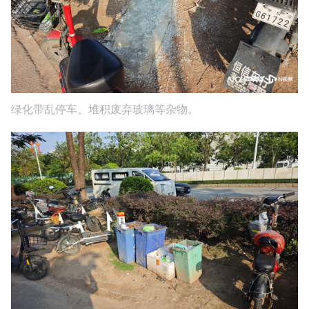
绿化带乱停车、堆积废弃玻璃等杂物。