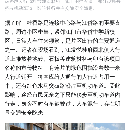
该路段人行道堆放建筑材料、施工围挡占道，部分设施甚至
挤占机动车道，影响通行并有交通安全隐患。
据了解，桂香路是连接中心路与江侨路的重要支
路，周边小区密集，紧邻江门市华侨中学新校
区，日常人车往来频繁，是片区出行的主要通道
之一。记者在现场看到，江发悦桂府西北侧人行
道上堆放着地砖、石板等建筑材料与印有该项目
名称的宣传物料，有连片的绿色围挡沿着数十米
人行道铺开，将本应给人通行的人行道占用一
半，还有红色水马突破路沿占至机动车道。受此
影响，途经市民无奈之下只能移步至机动车道内
行走，身旁不时有车辆驶过，人车混行，存在明
显交通安全隐患。