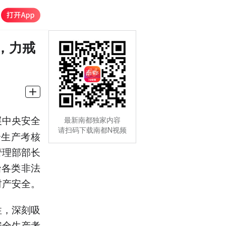
，力戒
展中央安全
最新南都独家内容
请扫码下载南都N视频
全生产考核
管理部部长
治各类非法
财产安全。
性，深刻吸
安全生产考