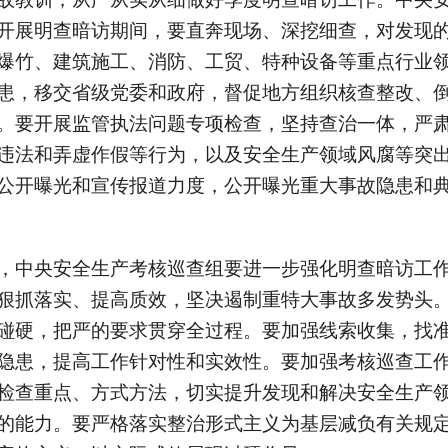
开展明查暗访期间，要直奔现场、深挖细查，对发现
爆竹、建筑施工、消防、工贸、特种设备等重点行业
患，移交省级党委和政府，督促地方组织核查整改、
。要开展监管执法问题专项检查，坚持查治一体，严
违法和弄虚作假等行为，以及安全生产领域风腐等突
公开曝光和宣传报道力度，公开曝光重大事故隐患和
，中央安全生产考核巡查组要进一步强化明查暗访工
狠抓落实、提高质效，坚决遏制重特大事故多发势头
碰硬，把严的要求贯穿全过程。要加强线索收集，找
隐患，提高工作针对性和实效性。要加强考核巡查工
检查重点、方式方法，切实提升发现和解决安全生产
的能力。要严格落实整治形式主义为基层减负有关规