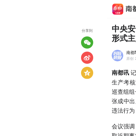
中央安
分享到
形式主
南都
原创
记
南都讯
生产考核
巡查组组
张成中出
违法行为
会议强调
取近期事