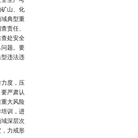
的矿山、化
领域典型重
倒查责任、
肃查处安全
出问题。要
典型违法违
作力度，压
。要严肃认
准重大风险
作培训，进
领域深层次
定，力戒形