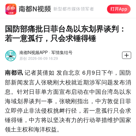
国防部痛批日菲台岛以东划界谈判：
若一意孤行，只会求锤得锤
南都N视频APP · 军情集结号
原创
2026-06-09 16:29
记者莫倩如 发自北京 6月9日下午，国防
南都讯
部新闻发言人张晓刚大校就近期涉军问题发布消
息。针对日菲单方面宣布启动在中国台湾岛以东
海域划界谈判一事，张晓刚指出，中方敦促日菲
立即停止非法侵权挑衅行径，若一意孤行只会求
锤得锤，中方将以坚决有力的行动举措维护国家
领土主权和海洋权益。