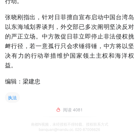
行动。
张晓刚指出，针对日菲擅自宣布启动中国台湾岛
以东海域划界谈判，外交部已多次阐明坚决反对
的严正立场。中方敦促日菲立即停止非法侵权挑
衅行径，若一意孤行只会求锤得锤，中方将以坚
决有力的行动举措维护国家领土主权和海洋权
益。
编辑：梁建忠
执法
阅读
4081
南都N视频，未经授权不得转载、授权联系方式
banquan@nandu.cc. 020-87006626