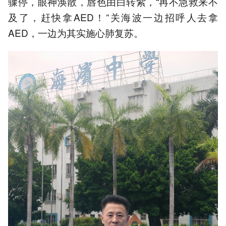
骤停，眼神涣散，唇色由白转紫，“再不急救来不
及了，赶快拿AED！”关海波一边招呼人去拿
AED，一边为其实施心肺复苏。