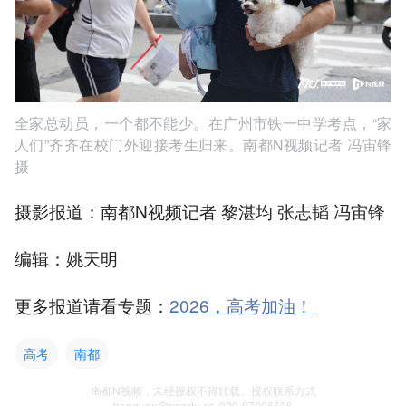
全家总动员，一个都不能少。在广州市铁一中学考点，“家
人们”齐齐在校门外迎接考生归来。南都N视频记者 冯宙锋
摄
摄影报道：南都N视频记者 黎湛均 张志韬 冯宙锋
编辑：姚天明
更多报道请看专题：
2026，高考加油！
高考
南都
南都N视频，未经授权不得转载、授权联系方式
banquan@nandu.cc. 020-87006626