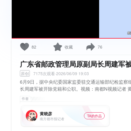
82
收藏
76
广东省邮政管理局原副局长周建军被
原创
7175次观看·2026/06/09 19:03
6月9日，据中央纪委国家监委驻交通运输部纪检监察
长周建军被开除党籍和公职。视频：南都N视频记者 
黄晓彦
TA的作品
南方都市报记者