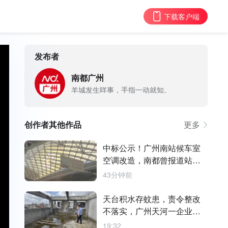
下载客户端
发布者
南都广州
羊城发生咩事，手指一动就知。
创作者其他作品
更多
中标公示！广州南站候车室
空调改造，南都曾报道站内
温度问题
43分钟前
天台积水存蚊患，责令整改
不落实，广州天河一企业被
罚
19:32