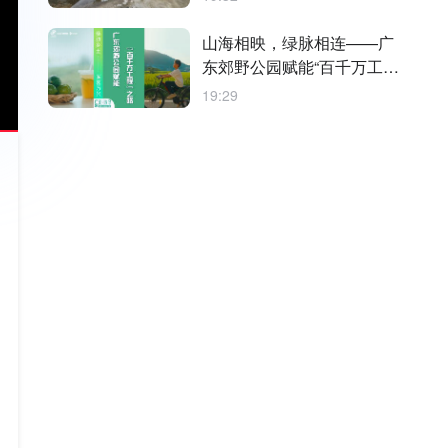
山海相映，绿脉相连——广
东郊野公园赋能“百千万工
程”之路
19:29