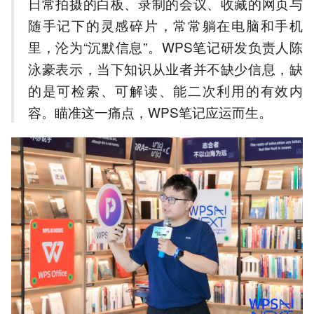
日常拍摄的白板、录制的会议、收藏的网页与
3.WPS笔记支持实时语音转
文字、区分发言人、生成会
随手记下的灵感碎片，常常躺在电脑和手机
议纪要等会议场景功能。
里，沦为“沉默信息”。WPS笔记研发负责人陈
4.WPS笔记3月内测吸引超
泳豪表示，当下知识从业者并不缺少信息，缺
10000用户参与，4000余名
用户持续反馈共创。
的是可检索、可解读、能二次利用的有效内
5.AI知识管理赛道竞争激
容。瞄准这一痛点，WPS笔记应运而生。
烈，百度、阿里、腾讯等大
厂均已布局类似产品。
以上内容由AI大模型生成，仅供
参考