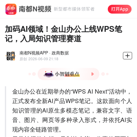
加码AI领域！金山办公上线WPS笔
记，入局知识管理赛道
南都N视频APP · 政商数据
原创
2026-06-09 21:18
1.金山办公发布AI原生多模
金山办公在近期举办的“WPS AI Next”活动中，
态笔记WPS笔记，支持文
字、语音、图片等录入形
正式发布全新AI产品WPS笔记。这款面向个人
式。
知识管理的AI原生多模态笔记，兼容文字、语
2.WPS笔记具备图片OCR、
音、图片、网页等多种录入形式，并依托AI实
梯形校正、AI重绘功能，可
将图片内容转为可编辑信
现内容全链路管理。
息。