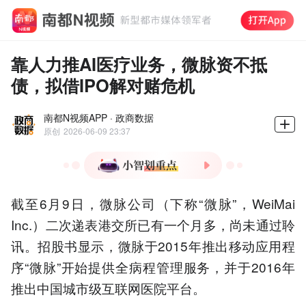
靠人力推AI医疗业务，微脉资不抵
债，拟借IPO解对赌危机
南都N视频APP · 政商数据
原创
2026-06-09 23:37
1.微脉二次递表港交所逾月
截至6月9日，微脉公司（下称“微脉”，WeiMai
未获聆讯，面临22亿回购压
力
Inc.）二次递表港交所已有一个月多，尚未通过聆
2.成立十余年持续亏损23
讯。招股书显示，微脉于2015年推出移动应用程
亿，AI医疗业务仍依赖人力
序“微脉”开始提供全病程管理服务，并于2016年
驱动
推出中国城市级互联网医院平台。
3.核心产科客户占比超
40%，生育率下滑加剧营收