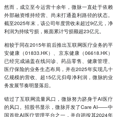
困境
然而，成立至今运营十余年，微脉一直处于依赖
4.现金仅剩8000万，E轮融
外部融资维持经营、尚未打通盈利路径的状态。
资48亿估值难掩资不抵债
截至2025年末，该公司年度营收未超过9亿元，净
5.医疗数据合规风险成IPO
障碍
利润为持续亏损，账面累计亏损额超23亿元。
以上内容由AI大模型生成，仅供
参考
相较于同在2015年前后推出互联网医疗业务的平
安健康（01833.HK）、京东健康（06618.HK）
已经完成涵盖在线问诊、药品零售、健康管理、
医疗保险的业务生态布局，并在2025年实现几十
亿规模的营收、超15亿元归母净利润，微脉的业
务发展节奏明显落后。
错过了互联网流量风口，微脉努力跻身于AI医疗
的风口。招股书显示，微脉开发了Care AI——中
国首批AI医疗管理平台之一，并自诩按其2024年