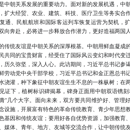
是中朝关系发展的重要动力。面对新的发展机遇，中
，扩大经贸、农业、建筑、科技、医疗卫生等务实合
复通、民航航班和国际客运列车恢复运营为契机，
双向奔赴，必将进一步释放合作潜力，更好造福两国
的传统友谊是中朝关系的深厚根基。中朝用鲜血凝成
民共同的宝贵财富，经受住了国际风云变幻和时代变
，历久弥坚，深入人心。此访期间，习近平总书记参
鲜劳动党中央干部学校，习近平总书记和金正恩总书
水浇灌，种下象征中朝友谊生生不息的一株枞树；在
见证下，植树标识碑揭幕，碑身正面用中朝双语镌刻
青”几个大字。面向未来，双方要共同维护好、管理
念设施，开展富有特色的革命传统教育、青少年思想
色基因和传统友谊；要用好各自优势资源，加强教育
、媒体、青年、地方、友城等交流合作，让中朝传统