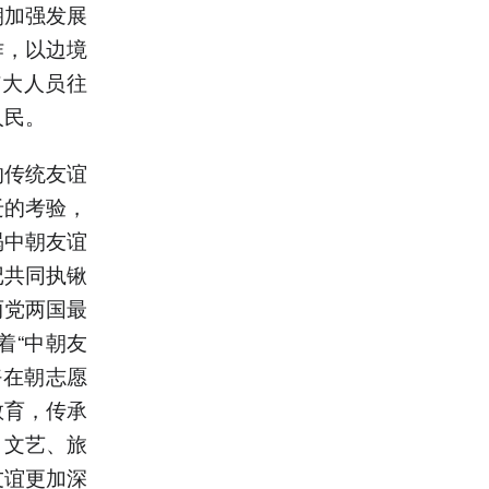
朝加强发展
作，以边境
扩大人员往
人民。
的传统友谊
迁的考验，
谒中朝友谊
记共同执锹
两党两国最
着“中朝友
好在朝志愿
教育，传承
、文艺、旅
友谊更加深