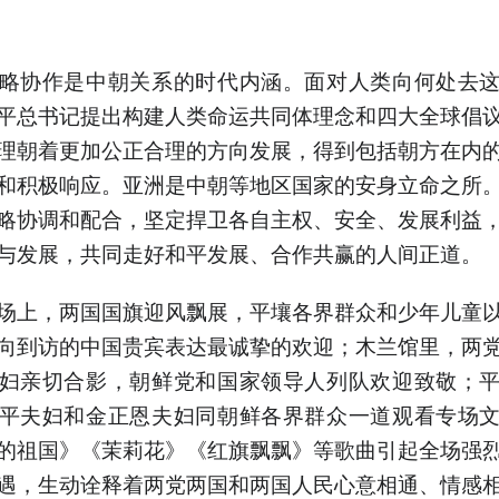
略协作是中朝关系的时代内涵。面对人类向何处去
平总书记提出构建人类命运共同体理念和四大全球倡
理朝着更加公正合理的方向发展，得到包括朝方在内
和积极响应。亚洲是中朝等地区国家的安身立命之所
略协调和配合，坚定捍卫各自主权、安全、发展利益
与发展，共同走好和平发展、合作共赢的人间正道。
场上，两国国旗迎风飘展，平壤各界群众和少年儿童
向到访的中国贵宾表达最诚挚的欢迎；木兰馆里，两
妇亲切合影，朝鲜党和国家领导人列队欢迎致敬；
平夫妇和金正恩夫妇同朝鲜各界群众一道观看专场
的祖国》《茉莉花》《红旗飘飘》等歌曲引起全场强
遇，生动诠释着两党两国和两国人民心意相通、情感