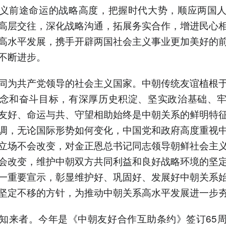
义前途命运的战略高度，把握时代大势，顺应两国
高层交往，深化战略沟通，拓展务实合作，增进民心
高水平发展，携手开辟两国社会主义事业更加美好的
不断进步。
同为共产党领导的社会主义国家。中朝传统友谊植根
念和奋斗目标，有深厚历史积淀、坚实政治基础、
友好、命运与共、守望相助始终是中朝关系的鲜明特
调，无论国际形势如何变化，中国党和政府高度重视
立场不会改变，对金正恩总书记同志领导朝鲜社会主
会改变，维护中朝双方共同利益和良好战略环境的坚
一重要宣示，彰显维护好、巩固好、发展好中朝关系
坚定不移的方针，为推动中朝关系高水平发展进一步
知来者。今年是《中朝友好合作互助条约》签订65