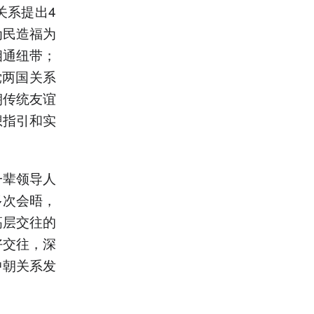
关系提出4
为民造福为
相通纽带；
党两国关系
朝传统友谊
想指引和实
一辈领导人
多次会晤，
高层交往的
好交往，深
中朝关系发