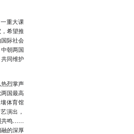
这一重大课
议，希望推
的国际社会
。中朝两国
，共同维护
以热烈掌声
党两国最高
平壤体育馆
文艺演出，
烈共鸣……
相融的深厚