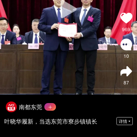
969
10
87
南都东莞
叶晓华履新，当选东莞市寮步镇镇长
详情