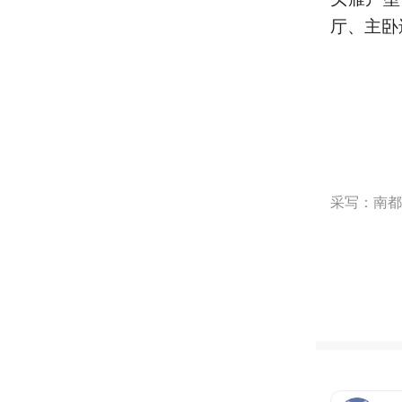
厅、主卧
采写：南都