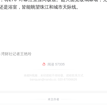
还是浴室，皆能眺望珠江和城市天际线。
·湾财社记者王艳玲
阅读
57335
南都N视频，未经授权不得转载、授权联系方式
banquan@nandu.cc. 020-87006626
本文作者