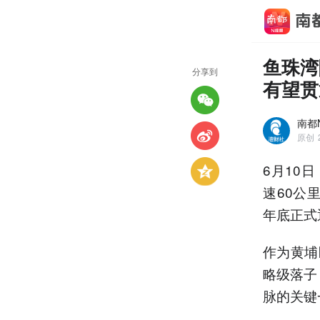
鱼珠湾
分享到
有望贯
南都
原创
6月10
速60公
年底正式
作为黄埔
略级落子
脉的关键