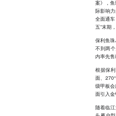
案》，鱼
际影响力
全面通车
五”末期
保利鱼珠
不到两个
内率先售
根据保利
面、27
级甲板会
面引入金
随着临江
头雁户型