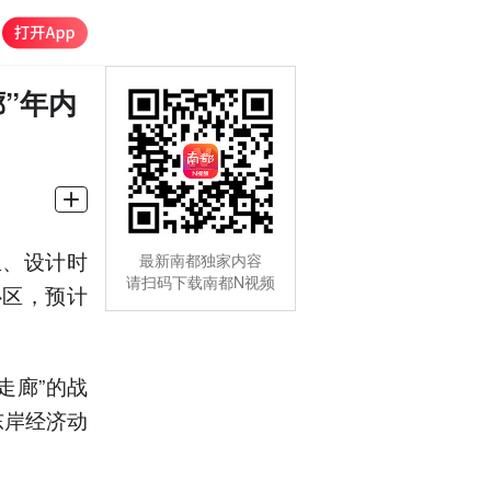
”年内
里、设计时
最新南都独家内容
请扫码下载南都N视频
心区，预计
走廊”的战
东岸经济动