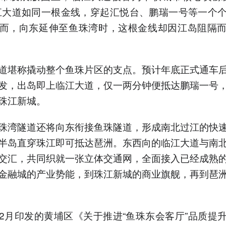
江大道如同一根金线，穿起汇悦台、鹏瑞一号等一个
而，向东延伸至鱼珠湾时，这根金线却因江岛阻隔
道堪称撬动整个鱼珠片区的支点。预计年底正式通车
发，出岛即上临江大道，仅一两分钟便抵达鹏瑞一号
珠江新城。
珠湾隧道还将向东衔接鱼珠隧道，形成南北过江的快
半岛直穿珠江即可抵达琶洲。东西向的临江大道与南
交汇，共同织就一张立体交通网，全面接入已经成熟
金融城的产业势能，到珠江新城的商业旗舰，再到琶
2月印发的黄埔区《关于推进“鱼珠东会客厅”品质提