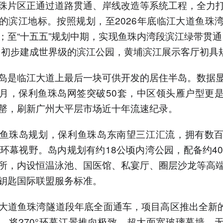
珠片区正通过道路贯通、岸线改造等系统工程，全力
的滨江地标。按照规划，至2026年底临江大道鱼珠
；至“十五五”规划中期，实现鱼珠内湾段滨江绿带贯通
，初步建成世界级的滨江公园，黄埔滨江展示客厅初具
岛是临江大道上最后一块可供开发的居住半岛。数据
月，保利鱼珠岛网签突破50套，中区领头雁户型更
罄，刷新广州大平层市场近十年流速纪录。
鱼珠岛规划，保利鱼珠岛东南望三江汇流，拥有数
0°环幕视野。岛内规划有约18公顷内湾公园，配备约40
所，内设恒温泳池、国医馆、私宴厅、圈层沙龙等高
钥匙国际联盟服务标准。
大道鱼珠湾隧道段年底全面通车，项目高区推出全新的
，将270°环幕江景推向极致。超大面宽玻璃幕墙，