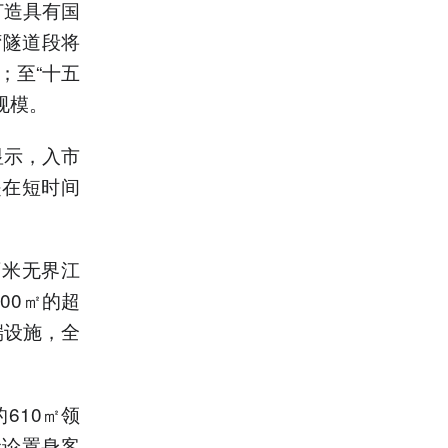
打造具有国
湾隧道段将
；至“十五
规模。
显示，入市
是在短时间
百米无界江
00㎡的超
端设施，全
610㎡领
无论置身客