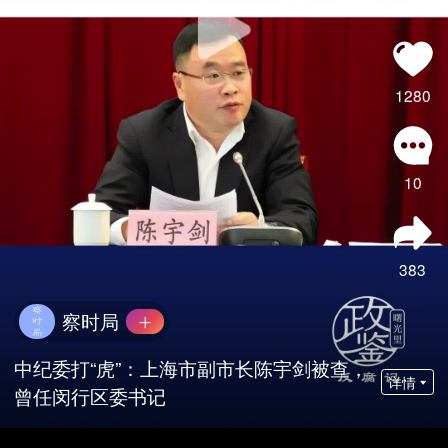
1280
10
383
察时局
中纪委打“虎”：上海市副市长陈宇剑被查，
详情
曾任闵行区委书记