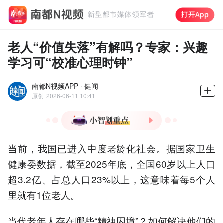
老人“价值失落”有解吗？专家：兴趣
学习可“校准心理时钟”
南都N视频APP · 健闻
原创
2026-06-11 10:41
1.我国60岁以上人口占比
当前，我国已进入中度老龄化社会。据国家卫生
23%，老龄化社会催生8.3万
亿银发经济市场。
健康委数据，截至2025年底，全国60岁以上人口
2.老年兴趣教育市场快速增
超3.2亿、占总人口23%以上，这意味着每5个人
长，42%老人为健康、37%
里就有1位老人。
为社交参与学习。
3.兴趣学习显著改善心理状
态，62%学员重获集体温
当代老年人存在哪些“精神困境”？如何解决他们的