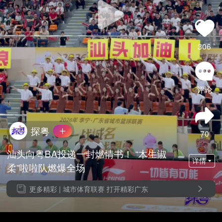
306
评论
探粤
70
汕头向粤BA投递一封燃情书！ “木生淑
详情
柔”啦啦队燃爆全场
更多精彩 |
城市体育联赛 打开精彩广东