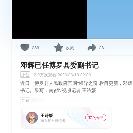
289
收藏
231
邓辉已任博罗县委副书记
原创
2.9万次观看·2026/06/10 22:29
近日，博罗县人民政府官网“领导之窗”栏目更新，邓
书记。采写：南都N视频记者 王诗媛
王诗媛
TA的作品
南方都市报记者