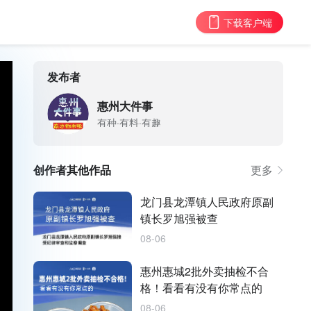
下载客户端
发布者
惠州大件事
有种·有料·有趣
创作者其他作品
更多
龙门县龙潭镇人民政府原副
镇长罗旭强被查
08-06
惠州惠城2批外卖抽检不合
格！看看有没有你常点的
08-06