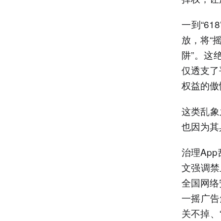
一到“6
放，将“
阱”。这
仅透支了
权益的傲
这类乱象
也因为其
治理Ap
文强调禁
全国网络
一摇广告
关不掉、