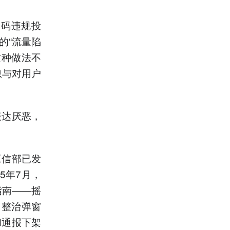
加码违规投
的“流量陷
这种做法不
忽与对用户
表达厌恶，
工信部已发
5年7月，
指南——摇
力整治弹窗
和通报下架