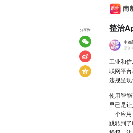
整治A
分享到
南都
原创
工业和信
联网平台
违规呈现
使用智能
早已是让
一个应用
跳转到了
择权，让