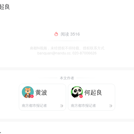
起良
阅读
3516
南都N视频，未经授权不得转载、授权联系方式
banquan@nandu.cc. 020-87006626
本文作者
黄波
何起良
南方都市报记者
南方都市报记者
论