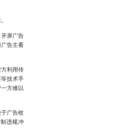
来。
，开屏广告
而广告主看
营方利用传
层等技术手
管一方难以
较于广告收
遏制违规冲