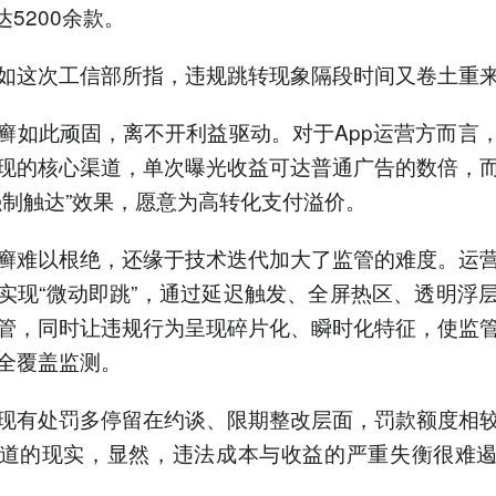
达5200余款。
如这次工信部所指，违规跳转现象隔段时间又卷土重
癣如此顽固，离不开利益驱动。对于App运营方而言
现的核心渠道，单次曝光收益可达普通广告的数倍，
强制触达”效果，愿意为高转化支付溢价。
癣难以根绝，还缘于技术迭代加大了监管的难度。运
实现“微动即跳”，通过延迟触发、全屏热区、透明浮
管，同时让违规行为呈现碎片化、瞬时化特征，使监
全覆盖监测。
现有处罚多停留在约谈、限期整改层面，罚款额度相
道的现实，显然，违法成本与收益的严重失衡很难