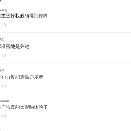
yang
自主选择权必须得到保障
6-10
83
标准落地是关键
6-10
拼搏
处罚力度能震慑违规者
6-10
oooon
转广告真的太影响体验了
6-10
可乐