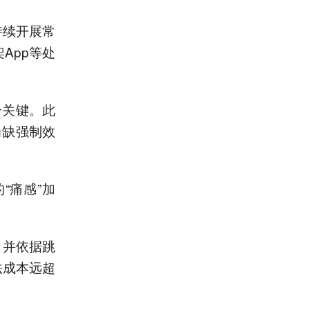
持续开展常
App等处
分关键。此
尚缺强制效
“痛感”加
，并依据跳
法成本远超