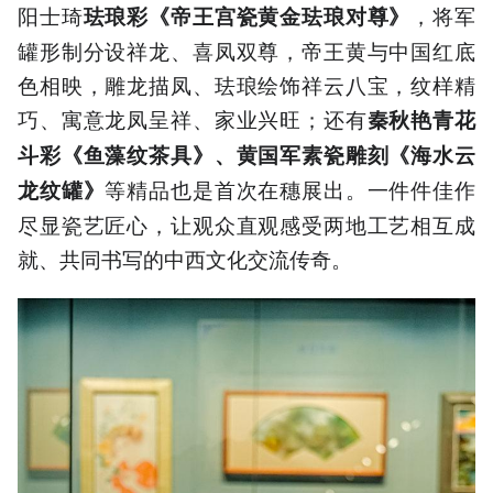
阳士琦
，将军
珐琅彩《帝王宫瓷黄金珐琅对尊》
罐形制分设祥龙、喜凤双尊，帝王黄与中国红底
色相映，雕龙描凤、珐琅绘饰祥云八宝，纹样精
巧、寓意龙凤呈祥、家业兴旺；还有
秦秋艳青花
斗彩《鱼藻纹茶具》
、
黄国军素瓷雕刻
《
海水云
等精品也是首次在穗展出。一件件佳作
龙纹罐
》
尽显瓷艺匠心，让观众直观感受两地工艺相互成
就、共同书写的中西文化交流传奇。