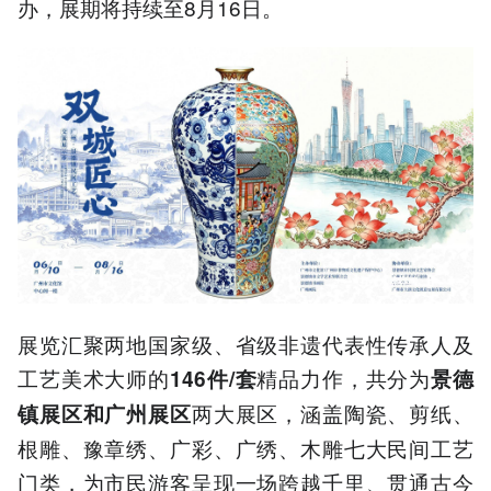
办，展期将持续至8月16日。
展览汇聚两地国家级、省级非遗代表性传承人及
工艺美术大师的
精品力作，共分为
146
件
/
套
景德
两大展区，涵盖陶瓷、剪纸、
镇展区和广州展区
根雕、豫章绣、广彩、广绣、木雕七大民间工艺
门类，为市民游客呈现一场跨越千里、贯通古今