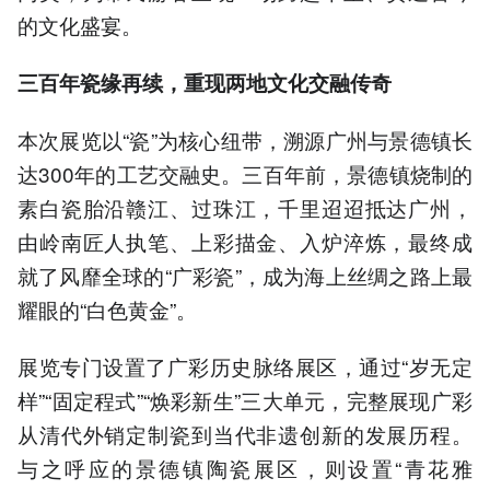
的文化盛宴。
三百年瓷缘再续，重现
两地文化
交融传奇
本次展览以“瓷”为核心纽带，溯源广州与景德镇长
达300年的工艺交融史。三百年前，景德镇烧制的
素白瓷胎沿赣江、过珠江，千里迢迢抵达广州，
由岭南匠人执笔、上彩描金、入炉淬炼，最终成
就了风靡全球的“广彩瓷”，成为海上丝绸之路上最
耀眼的“白色黄金”。
展览专门设置了广彩历史脉络展区，通过“岁无定
样”“固定程式”“焕彩新生”三大单元，完整展现广彩
从清代外销定制瓷到当代非遗创新的发展历程。
与之呼应的景德镇陶瓷展区，则设置“青花雅