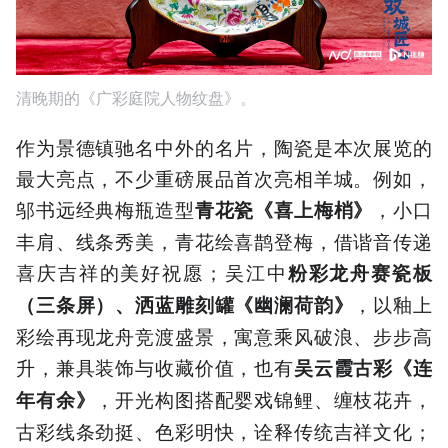
清晚期的《广彩庭院人物纹盘》。
作为景德镇驰名中外的名片，陶瓷是本次展览的
最大亮点，不少重磅展品首次亮相羊城。例如，
邬书远经典梅瓶造型
，小口
青花瓷《喜上梅梢》
丰肩、线条秀美，青花绘喜鹊登梅，借谐音传递
喜庆吉祥的美好祝愿；吴江中
粉彩龙舟赛瓷板
，以釉上
（三条屏）、洒蓝雕刻罐《幽澜荷韵》
彩绘再现龙舟竞渡盛景，寓意乘风破浪、步步高
升，兼具装饰与收藏价值，也有
吴云霞古彩《连
，开光构图搭配婴戏锦鲤、缠枝花卉，
年有余》
古彩线条劲挺、色彩明快，诠释传统吉祥文化；