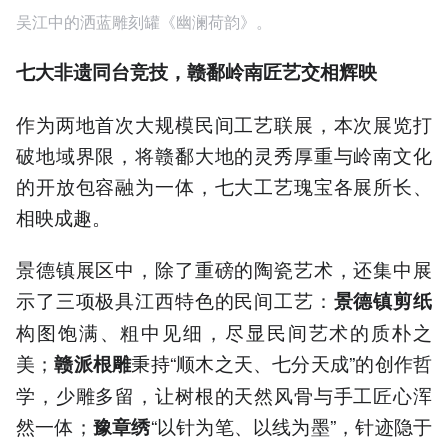
吴江中的洒蓝雕刻罐《幽澜荷韵》。
七大非遗同台竞技，赣鄱岭南匠艺交相辉映
作为两地首次大规模民间工艺联展，本次展览打
破地域界限，将赣鄱大地的灵秀厚重与岭南文化
的开放包容融为一体，七大工艺瑰宝各展所长、
相映成趣。
景德镇展区中，除了重磅的陶瓷艺术，还集中展
示了三项极具江西特色的民间工艺：
景德镇剪纸
构图饱满、粗中见细，尽显民间艺术的质朴之
美；
秉持“顺木之天、七分天成”的创作哲
赣派根雕
学，少雕多留，让树根的天然风骨与手工匠心浑
然一体；
“以针为笔、以线为墨”，针迹隐于
豫章绣