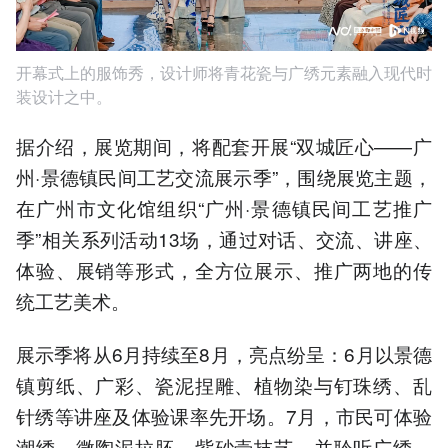
开幕式上的服饰秀，设计师将青花瓷与广绣元素融入现代时
装设计之中。
据介绍，展览期间，将配套开展“双城匠心——广
州·景德镇民间工艺交流展示季”，围绕展览主题，
在广州市文化馆组织“广州·景德镇民间工艺推广
季”相关系列活动13场，通过对话、交流、讲座、
体验、展销等形式，全方位展示、推广两地的传
统工艺美术。
展示季将从6月持续至8月，亮点纷呈：6月以景德
镇剪纸、广彩、瓷泥捏雕、植物染与钉珠绣、乱
针绣等讲座及体验课率先开场。7月，市民可体验
潮绣、微陶泥拉胚、紫砂壶技艺，并聆听广绣、