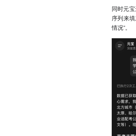
同时元宝
序列来填
情况”。