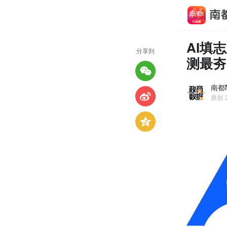
AI填
分享到
测最夯
南都
原创