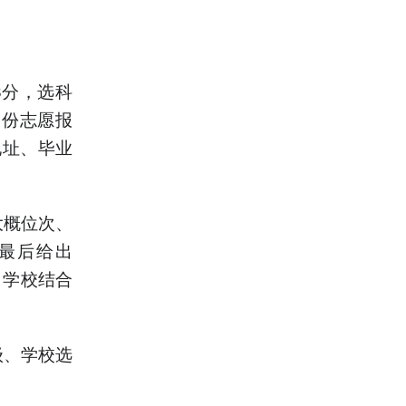
8分，选科
一份志愿报
地址、毕业
大概位次、
最后给出
了学校结合
级、学校选