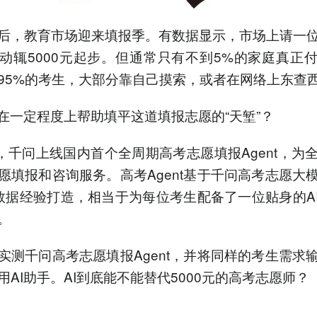
填补市场空白。
4.千问高考Agent覆盖3000
后，教育市场迎来填报季。有数据显示，市场上请一
所高校，提供个性化志愿方
动辄5000元起步。但通常只有不到5%的家庭真正
案和考公规划。
5.去年AI志愿报告领取量近
95%的考生，大部分靠自己摸索，或者在网络上东查
1300万份，今年功能升级支
持全周期服务。
能在一定程度上帮助填平这道填报志愿的“天堑”？
以上内容由AI大模型生成，仅供
参考
日，千问上线国内首个全周期高考志愿填报Agent，为
愿填报和咨询服务。高考Agent基于千问高考志愿大
数据经验打造，相当于为每位考生配备了一位贴身的A
。
实测千问高考志愿填报Agent，并将同样的考生需求
用AI助手。AI到底能不能替代5000元的高考志愿师？