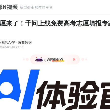
志愿来了！千问上线免费高考志愿填报专
N视频APP · 政商数据
2026-06-10 23:56
1.千问上线国内首个免费高
考志愿填报Agent，基于8年
数据积累。
2.AI志愿填报实测：千问生
成结构化报告，支持录取概
率等精细数据。
3.专业志愿师服务收费5000
元，仅5%家庭使用，AI或