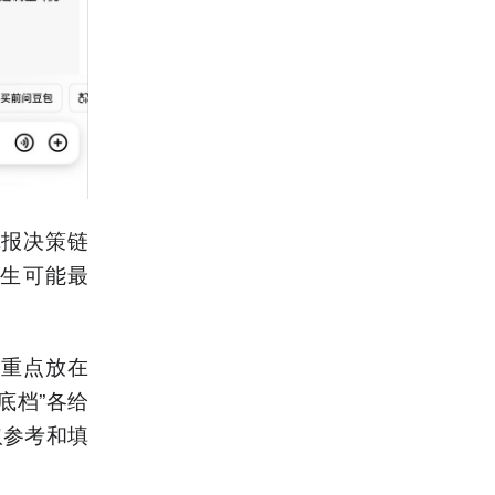
填报决策链
考生可能最
将重点放在
底档”各给
取参考和填