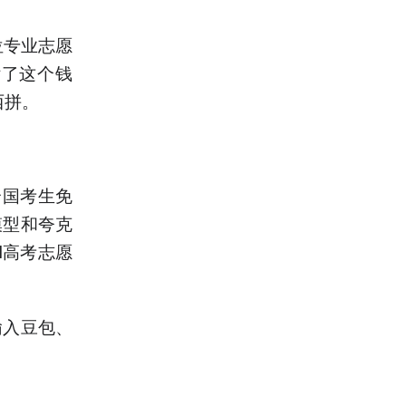
位专业志愿
付了这个钱
西拼。
全国考生免
模型和夸克
I高考志愿
输入豆包、