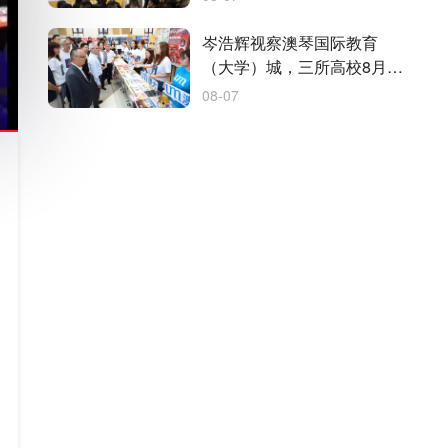
岑浩辉视察澳琴国际教育
（大学）城，三所高校8月内
有序入驻
08-07