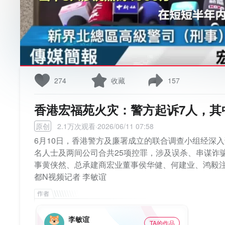
274
收藏
157
香港宏福苑火灾：警方起诉7人，其
原创
2.1万次观看·2026/06/11 07:58
6月10日，香港警方及廉署成立的联合调查小组经深
名人士及两间公司合共25项控罪，涉及误杀、串谋诈
事黄侠然、总承建商宏业董事侯华健、何建业、鸿毅
都N视频记者 李敏谊
李敏谊
TA的作品