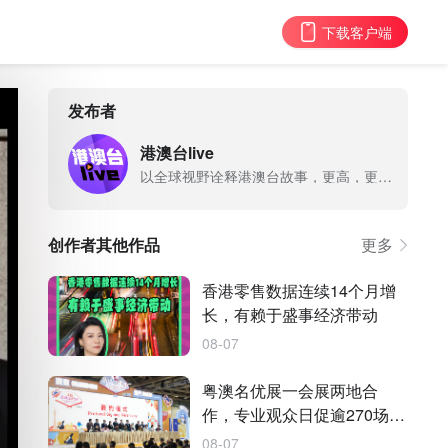
下载客户端
发布者
港澳台live
以全球视野诠释港澳台故事，更高，更快，更鲜活！
创作者其他作品
更多
香港零售数据连续14个月增
长，有赖于盛事经济带动
08-07
粤澳名优展一会展两地合
作，专业观众日促逾270场商
务洽谈
08-07