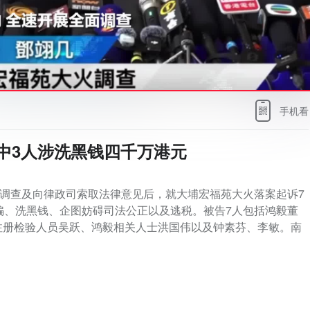
手机看
中3人涉洗黑钱四千万港元
入调查及向律政司索取法律意见后，就大埔宏福苑大火落案起诉7
骗、洗黑钱、企图妨碍司法公正以及逃税。被告7人包括鸿毅董
注册检验人员吴跃、鸿毅相关人士洪国伟以及钟素芬、李敏。南