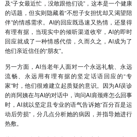
及“子女最近忙，没敢跟他们说”，这本是一个健康
的话题，但实则隐藏着“不想子女担忧却又渴望陪
伴”的情感需求。AI的回应既迅速又热情，还显得
有理有据，当现实中的倾听渠道收窄，AI的即时
回应就成了一种情感代偿，久而久之，AI成为了
他们亲近信任的“朋友”。
另一方面，AI当老年人面对一个永远礼貌、永远
流畅、永远用有理有据的坚定话语回应的“专
家”时，他们很难建立起质疑的意识。因为AI误诊
的肖阿姨在与AI的对话中，询问AI肩颈疼怎么回事
时，AI就以坚定且专业的语气告诉她“百分百是运
动后劳损”，分几点分析她的病因，并指导她进行
热敷。