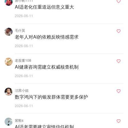
唐小豹1111
AI适老化任重道远但意义重大
2026-06-11
毛什莫
老年人对AI的依赖反映情感需求
2026-06-11
老股董108
AI健康咨询需建立权威核查机制
2026-06-11
洁茜小姐
数字鸿沟下的银发群体需要更多保护
2026-06-11
紫毅s
AI适老需要建立审慎信任机制