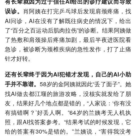
有长辈就因为过于信任AI给出的诊疗建议而导致
肖阿姨在打完乒乓球后发现肩颈疼痛，找
误诊。
AI问诊，AI在没有了解既往病史的情况下，给出
了“百分之百运动后肌肉拉伤”的诊断。结果阿姨做
了热敷和肩颈操后疼痛加剧，最后半夜进医院看
急诊，被诊断为颈椎疾病的急性发作，打了止痛
针才好转。
还有长辈终于因为AI犯错才发现，自己的AI小助
58岁的金阿姨就因此“丢了面子”。她
手并不靠谱。
找AI做去都江堰的旅游攻略，没核实就发给了朋
友，结果好几个地点都是错的，“人家说：‘你有没
有搞错啊？’好丢人啊。”64岁的兰姨考无人机执
照，跟AI找答案参考。“结果考试的时候发现，它
给的答案有30%是错的。”兰姨说，“害得我没考