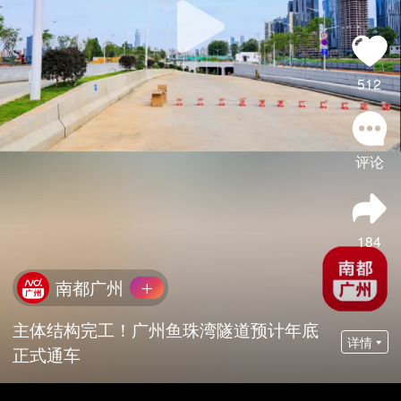
512
评论
184
南都广州
主体结构完工！广州鱼珠湾隧道预计年底
详情
正式通车