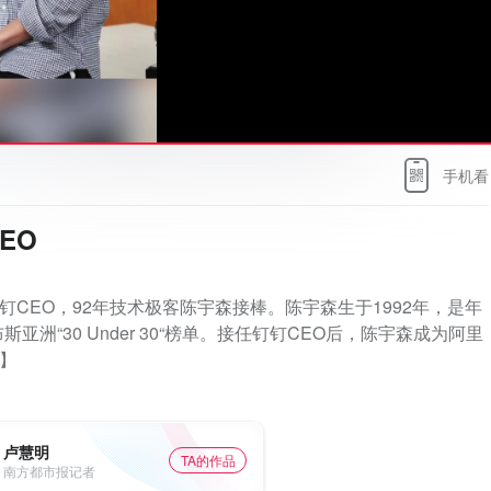
手机看
EO
钉CEO，92年技术极客陈宇森接棒。陈宇森生于1992年，是年
“30 Under 30“榜单。接任钉钉CEO后，陈宇森成为阿里
璋】
卢慧明
TA的作品
南方都市报记者