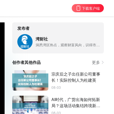
下载客户端
发布者
湾财社
洞悉湾区热点，观察财富风向，识得市场真相
创作者其他作品
更多
宗庆后之子出任新公司董事
长！实际控制人为杜建英
08-03
AI时代，广货出海如何拓新
局？这场活动集结跨境新生
力
08-03