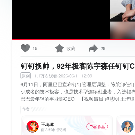
15
收藏
29
钉钉换帅，92年极客陈宇森任钉钉C
原创
1.1万次观看·2026/06/11 12:09
6月11日，阿里巴巴宣布钉钉管理层调整：陈航卸任钉
少成名的技术极客，也是技术型连续创业者，入选福布斯亚洲
巴巴最年轻的事业部CEO。【视频编辑 卢慧明 王琦
王琦璋
TA的作品
南方都市报记者