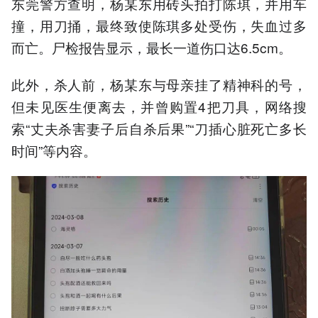
东莞警方查明，杨某东用砖头拍打陈琪，并用车
撞，用刀捅，最终致使陈琪多处受伤，失血过多
而亡。尸检报告显示，最长一道伤口达6.5cm。
此外，杀人前，杨某东与母亲挂了精神科的号，
但未见医生便离去，并曾购置4把刀具，网络搜
索“丈夫杀害妻子后自杀后果”“刀插心脏死亡多长
时间”等内容。