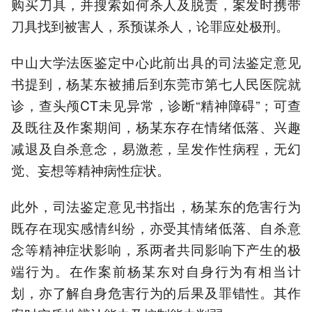
购买刀具，并搜索如何杀人及脱责，案发时携带
刀具找到被害人，系预谋杀人，论罪应处极刑。
中山大学法医鉴定中心此前出具的司法鉴定意见
书提到，杨某东被捕后到东莞市第七人民医院就
诊，查头颅CT未见异常，诊断“精神障碍”；可查
及既往及作案期间，杨某东存在情绪低落、兴趣
减退及自杀意念，易激惹，呈发作性病程，无幻
觉、妄想等精神病性症状。
此外，司法鉴定意见书指出，杨某东的危害行为
既存在现实感情纠纷，亦受其情绪低落、自杀意
念等精神症状影响，系两者共同影响下产生的极
端行为。在作案前杨某东对自身行为有相当计
划，亦了解自身危害行为的后果及罪错性。其作