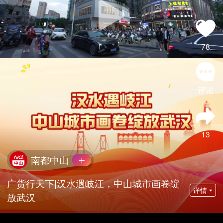
78
评论
13
南都中山
广货行天下|汉水遇岐江，中山城市画卷绽
详情
放武汉