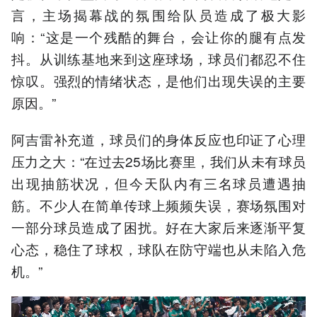
言，主场揭幕战的氛围给队员造成了极大影
响：“这是一个残酷的舞台，会让你的腿有点发
抖。从训练基地来到这座球场，球员们都忍不住
惊叹。强烈的情绪状态，是他们出现失误的主要
原因。”
阿吉雷补充道，球员们的身体反应也印证了心理
压力之大：“在过去25场比赛里，我们从未有球员
出现抽筋状况，但今天队内有三名球员遭遇抽
筋。不少人在简单传球上频频失误，赛场氛围对
一部分球员造成了困扰。好在大家后来逐渐平复
心态，稳住了球权，球队在防守端也从未陷入危
机。”