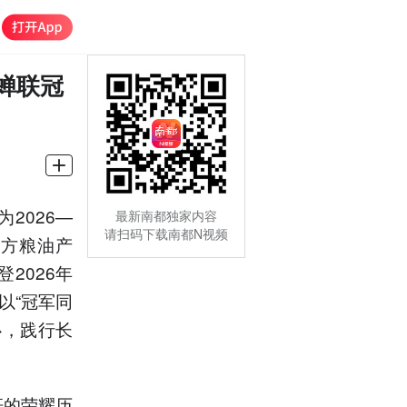
蝉联冠
2026—
最新南都独家内容
请扫码下载南都N视频
官方粮油产
2026年
以“冠军同
心，践行长
杆的荣耀历