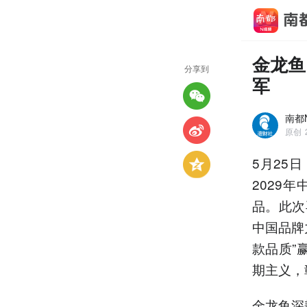
金龙鱼
分享到
军
南都N
原创
5月25
2029
品。此次
中国品牌
款品质”
期主义，
金龙鱼深