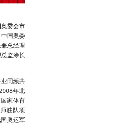
国奥委会市
、中国奥委
长兼总经理
深总监涂长
事业同频共
008年北
合国家体育
养师驻队项
我国奥运军