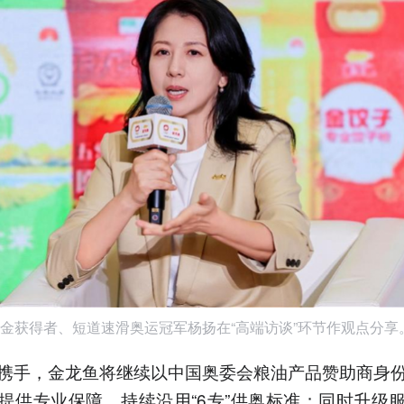
金获得者、短道速滑奥运冠军杨扬在“高端访谈”环节作观点分享
携手，金龙鱼将继续以中国奥委会粮油产品赞助商身
提供专业保障。持续沿用“6专”供奥标准；同时升级