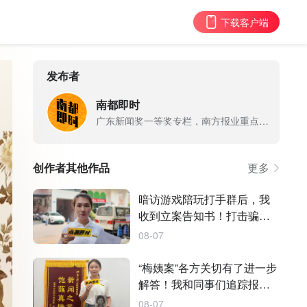
下载客户端
发布者
南都即时
广东新闻奖一等奖专栏，南方报业重点新媒体IP，南都深度调查部出品
创作者其他作品
更多
暗访游戏陪玩打手群后，我
收到立案告知书！打击骗术
仍需合力
08-07
“梅姨案”各方关切有了进一步
解答！我和同事们追踪报道
多年
08-07