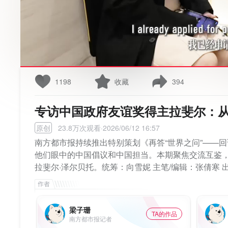
1198
收藏
394
专访中国政府友谊奖得主拉斐尔：
原创
23.8万次观看·2026/06/12 16:57
南方都市报持续推出特别策划《再答“世界之问”——
他们眼中的中国倡议和中国担当。本期聚焦交流互鉴
拉斐尔·泽尔贝托。统筹：向雪妮 主笔/编辑：张倩寒 
梁子珊
TA的作品
南方都市报记者