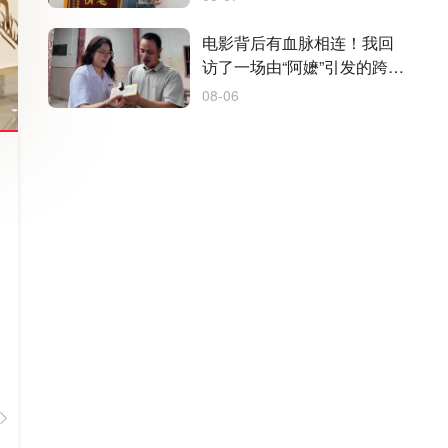
电影背后有血脉相连！我回
访了一场由“阿嬷”引发的跨国
寻根
08-06
TA的作品