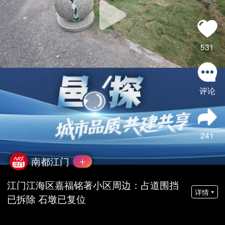
531
评论
241
南都江门
江门江海区嘉福铭著小区周边：占道围挡
详情
已拆除 石墩已复位