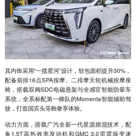
其内饰采用“一揽星河”设计，软包面积提升30%，
配备前排16点SPA按摩、二排摩天轮机械按摩座
椅，搭载双阀SDC电磁悬架与全感官智能防晕车
系统，全系标配第一梯队的Momenta智能辅助驾
驶，打造国宾头等舱奢享体验。
动力方面，搭载广汽全新一代星源插混技术，配
备1.5T高热效率发动机和GMC 3.0雷霆版变速