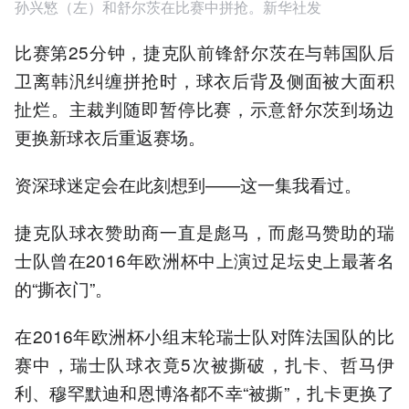
孙兴慜（左）和舒尔茨在比赛中拼抢。新华社发
比赛第25分钟，捷克队前锋舒尔茨在与韩国队后
卫离韩汎纠缠拼抢时，球衣后背及侧面被大面积
扯烂。主裁判随即暂停比赛，示意舒尔茨到场边
更换新球衣后重返赛场。
资深球迷定会在此刻想到——这一集我看过。
捷克队球衣赞助商一直是彪马，而彪马赞助的瑞
士队曾在2016年欧洲杯中上演过足坛史上最著名
的“撕衣门”。
在2016年欧洲杯小组末轮瑞士队对阵法国队的比
赛中，瑞士队球衣竟5次被撕破，扎卡、哲马伊
利、穆罕默迪和恩博洛都不幸“被撕”，扎卡更换了