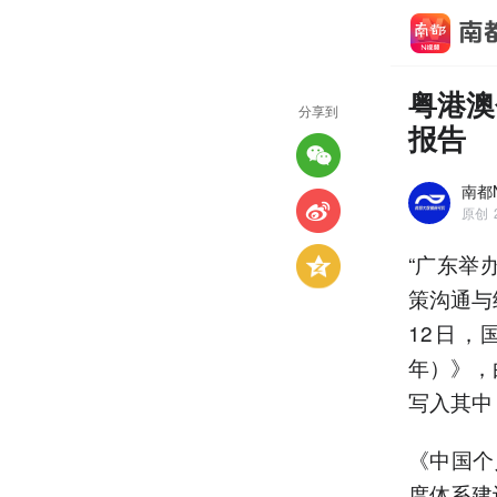
粤港澳
分享到
报告
南都
原创
“广东举
策沟通与
12日，
年）》，
写入其中
《中国个
度体系建