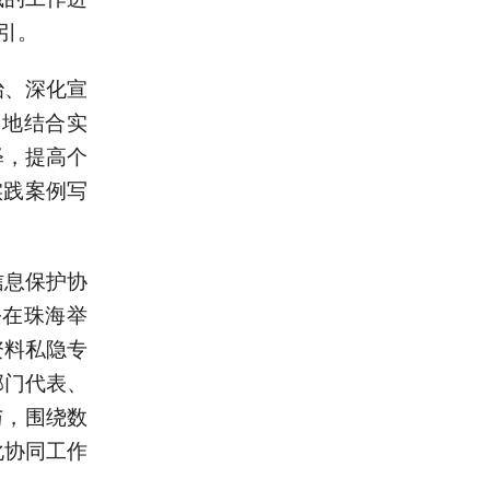
引。
治、深化宣
各地结合实
释，提高个
实践案例写
信息保护协
份在珠海举
资料私隐专
部门代表、
与，围绕数
化协同工作