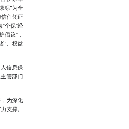
绿标”为全
与信任凭证
“个保”经
护倡议”，
者”、权益
个人信息保
业主管部门
告，为深化
有力支撑。