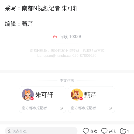
采写：南都N视频记者 朱可轩
编辑：甄芹
阅读
10329
南都N视频，未经授权不得转载、授权联系方式
banquan@nandu.cc. 020-87006626
本文作者
朱可轩
甄芹
南方都市报记者
南方都市报记者
说点什么
喜欢
评论
1