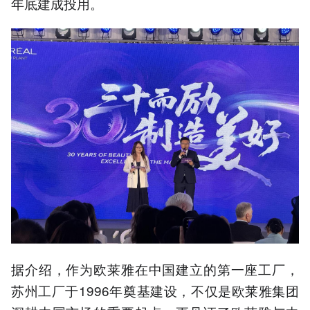
年底建成投用。
首家达成该目标的工厂。
4.欧莱雅苏州工厂占地15.4
万平方米，拥有100余条生
产线，覆盖多个知名品牌。
5.欧莱雅全球首个智能运营
中心落户苏州，强化服务中
国市场能力。
以上内容由AI大模型生成，仅供
参考
据介绍，作为欧莱雅在中国建立的第一座工厂，
苏州工厂于1996年奠基建设，不仅是欧莱雅集团