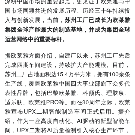
深耕中国市场的重要起点，更见证了欧莱雅与中
国市场同频共进的发展历程。历经三十年持续投
入与创新发展，当前，
苏州工厂已成长为欧莱雅
集团全球产能最大的制造基地，并成为集团全球
运营网络中的重要标杆。
据欧莱雅方面介绍，自建厂以来，苏州工厂先后
完成四期车间建设，持续扩大产能规模。目前，
苏州工厂占地面积达15.4万平方米，拥有100余条
生产线，覆盖欧莱雅中国四大事业部旗下众多代
表性品牌，包括巴黎欧莱雅、科颜氏、理肤泉、
适乐肤、欧莱雅PRO等。而在30周年之际，欧莱
雅宣布UPX二期智能制造车间正式启用。据介
绍，作为一座高度自动化、AI驱动的新型智能车
间，UPX二期将AI质量检测引入核心生产环节，