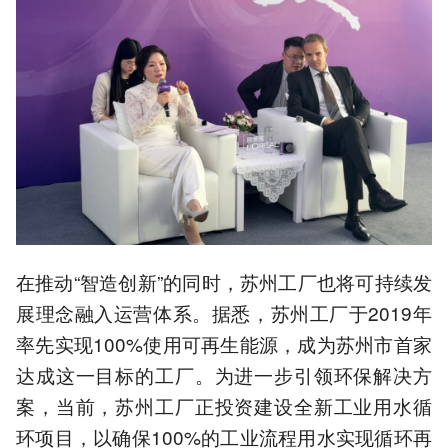
在推动“智造创新”的同时，苏州工厂也将可持续发
展理念融入运营体系。据悉，苏州工厂于2019年
率先实现100%使用可再生能源，成为苏州市首家
达成这一目标的工厂。为进一步引领环保解决方
案，当前，苏州工厂正投资建设全新工业用水循
环项目，以确保100%的工业流程用水实现循环再