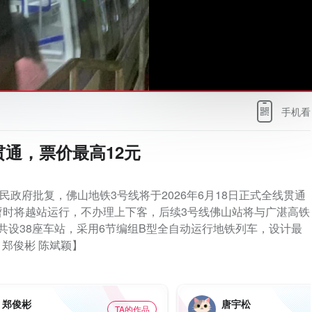
手机看
贯通，票价最高12元
民政府批复，佛山地铁3号线将于2026年6月18日正式全线贯通
暂时将越站运行，不办理上下客，后续3号线佛山站将与广湛高铁
，共设38座车站，采用6节编组B型全自动运行地铁列车，设计最
 郑俊彬 陈斌颖】
郑俊彬
唐宇松
TA的作品