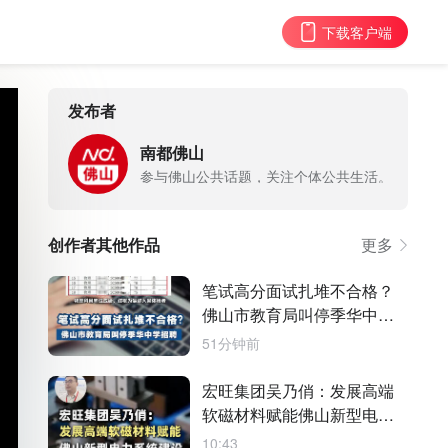
下载客户端
发布者
南都佛山
参与佛山公共话题，关注个体公共生活。
创作者其他作品
更多
笔试高分面试扎堆不合格？
佛山市教育局叫停季华中学
招聘
51分钟前
宏旺集团吴乃俏：发展高端
软磁材料赋能佛山新型电力
系统建设
10:43