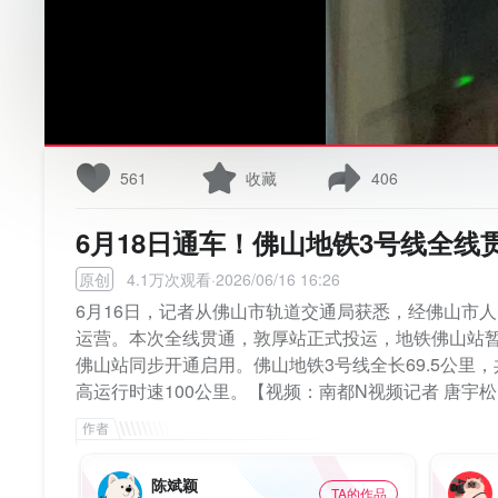
561
收藏
406
6月18日通车！佛山地铁3号线全线
原创
4.1万次观看·2026/06/16 16:26
6月16日，记者从佛山市轨道交通局获悉，经佛山市人
运营。本次全线贯通，敦厚站正式投运，地铁佛山站
佛山站同步开通启用。佛山地铁3号线全长69.5公里
高运行时速100公里。【视频：南都N视频记者 唐宇松
陈斌颖
TA的作品