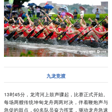
九龙竞渡
13时45分，龙湾河上鼓声骤起，比赛正式开始。
每场两艘传统坤甸龙舟两两对决，伴着鞭炮声与
急促的鼓点，60名队员奋力挥桨，驱动龙舟急速