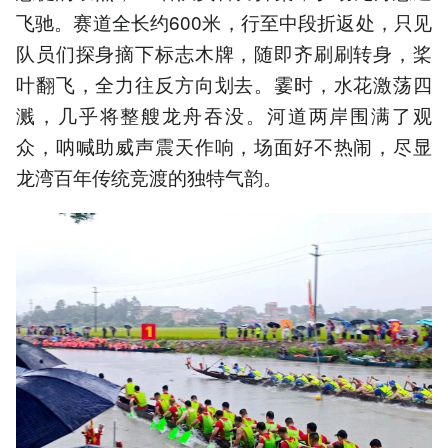
飞驰。赛道全长约600米，行至中段折返处，只见
队员们探身摘下标志木牌，随即齐刷刷转身，桨
叶翻飞，全力往反方向划去。霎时，水花激荡四
溅，几乎将整艘龙舟吞没。河道两岸围满了观
众，呐喊助威声震天作响，场面好不热闹，尽显
龙湾百年传统竞渡的独特气韵。