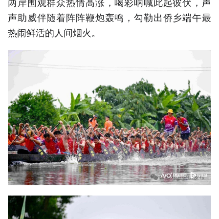
两岸围观群众热情高涨，喝彩呐喊此起彼伏，声
声助威伴随着阵阵鞭炮轰鸣，勾勒出侨乡端午最
热闹鲜活的人间烟火。