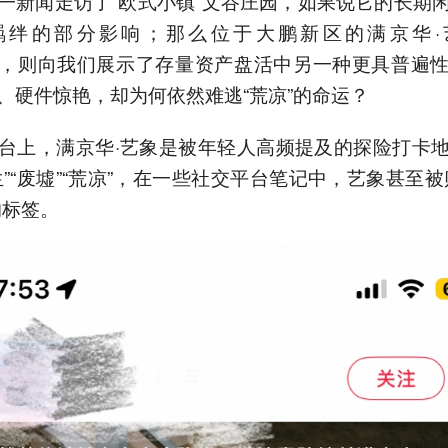
一新闻走访了“欧式小镇”文谷庄园，如果说它的长期
羁绊的部分影响；那么位于大鹏新区的满京华·艺
），则向我们展示了存量资产盘活中另一种更具普遍
、硬件惊艳，却为何依然难逃“荒凉”的命运？
台上，满京华·艺象是被年轻人高频提及的探险打卡
生”“废墟”“荒凉”，在一些社交平台笔记中，艺象甚至被
的标签。