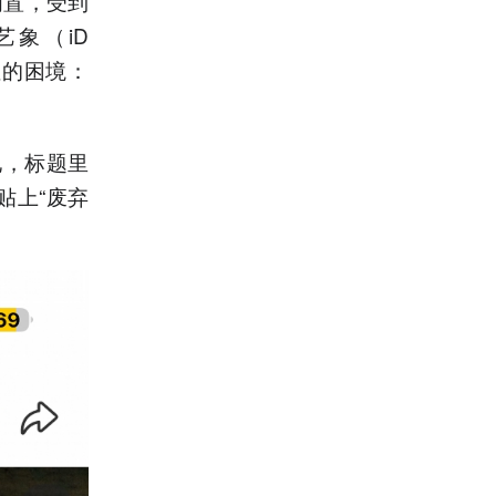
闲置，受到
象（iD
性的困境：
地，标题里
贴上“废弃