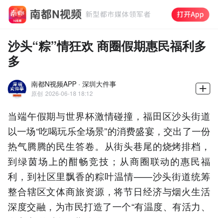
沙头“粽”情狂欢 商圈假期惠民福利多
多
南都N视频APP · 深圳大件事
原创
2026-06-18 18:12
当端午假期与世界杯激情碰撞，福田区沙头街道
以一场“吃喝玩乐全场景”的消费盛宴，交出了一份
热气腾腾的民生答卷。从街头巷尾的烧烤排档，
到绿茵场上的酣畅竞技；从商圈联动的惠民福
利，到社区里飘香的粽叶温情——沙头街道统筹
整合辖区文体商旅资源，将节日经济与烟火生活
深度交融，为市民打造了一个“有温度、有活力、