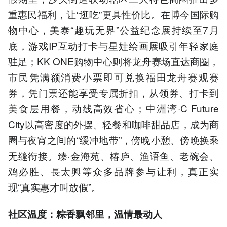
重惠民福利，让“逛吃”更具性价比。在博今国际购
物中心，美泰“趣玩无界”公益纪念展持续至7月
底，游戏IP互动打卡与星娃绘画展吸引年轻家庭
驻足；KK ONE购物中心则将龙舟赛场直达商圈，
市民凭满额消费小票即可兑换福田龙舟赛观赛
券，凭门票还能享受专属折扣，从领券、打卡到
美食层用餐，动线高效省心；中洲湾·C Future
City以高密度的外摆、轻餐和咖啡甜品店，成为商
圈与夜宵之间的“缓冲地带”，傍晚小憩、傍晚换乘
无缝衔接。臻·金海苑、椿庐、渔语鱼、老碗会、
鸡必胜、長太興等众多品牌参与让利，真正实
现“真实惠才叫放假”。
社区温度：粽香飘邻里，温情最动人