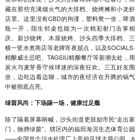
藏在那些充满烟火气的大排档、烧烤摊和小龙虾
店里。这里没有CBD的拘谨，塑料凳一坐，啤酒
瓶一开，陌生邻桌也能为一次精彩射门击掌相
庆。新沙烧烤、木屋烧烤、沙头四季大排档、三
横一竖水煮商店等老牌宵夜据点，以及SOCIALS·
精酿威士忌吧、TAGSIU精酿餐厅等新潮去处，用
炭火与麦芽香守候球迷的深夜狂欢。三五好友围
坐，边吃边看边聊，城市的夜经济在升腾的锅气
中被彻底点亮。
绿茵风尚：下场踢一场，健康过足瘾
除了隔着屏幕呐喊，沙头街道更鼓励市民“走出家
门，驰骋绿茵”。辖区内的福田海滨生态体育公园
——全国首个污水处理厂上盖的足球主题公园，6