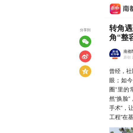
转角遇
分享到
角“整
南都
原创
曾经，社
眼；如今
圈”里的
然“换脸
手术”，
工程”在