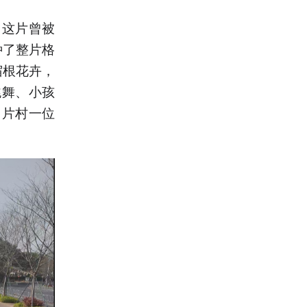
，这片曾被
种了整片格
宿根花卉，
跳舞、小孩
甲片村一位