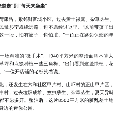
绕道走”到“每天来坐坐”
荷康路，紧邻财富城小区。过去黄土裸露、杂草丛生
民散步宁愿绕远路，也不愿经过这里。“以前带孩子
这一段，怕有蚊子，也怕脏。”一位正在路边休憩的
一场精准的“微手术”。1940平方米的整治面积不算
草坪和点缀种植一些三角梅。“出门看到这些绿植，
。”一位开店铺的老板笑着说。
化，还发生在六和社区甲片村、山吓村的正山甲片区
中村，过去垃圾成堆、蚊虫孳生、杂草丛生，夏天异
都不愿多开。整治后，这片8500平方米的脏乱差土
身边的迷你公园。