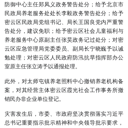
防御中心主任郑凤义政务警告处分；给予北京市
民政局养老服务处处长李毅政务警告处分；给予
密云区民政局党组书记、局长王国良党内严重警
告处分，建议免职；给予密云区社会儿童福利与
养老服务中心原副主任张昊政务记过处分；对密
云区应急管理局党委委员、副局长宁晓巍予以诫
勉处理；对密云区人民政府防汛抗旱指挥部办公
室原主任张立涛予以通报处理。
此外，对太师屯镇养老照料中心撤销养老机构备
案，对其经营主体密云区霞光社会工作事务所撤
销民办非企业单位登记。
灾害发生后，市委、市政府坚决贯彻落实习近平
总书记重要指示批示精神和中央领导批示要求，