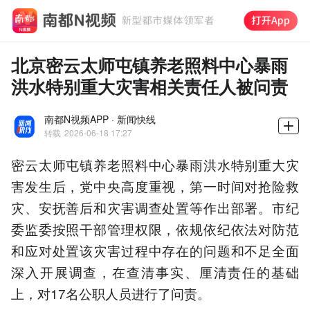
北京密云太师屯镇养老照料中心暴雨
洪水特别重大灾害相关责任人被问责
南都N视频APP · 新闻快线
转载
2026-06-18 17:27
密云太师屯镇养老照料中心暴雨洪水特别重大灾
害发生后，党中央高度重视，第一时间对抢险救
灾、安抚善后和灾害调查处置等作出部署。市纪
委监委按照干部管理权限，依规依纪依法对防范
和应对处置该灾害过程中存在的问题和不足全面
深入开展调查，在查清事实、厘清责任的基础
上，对17名公职人员进行了问责。