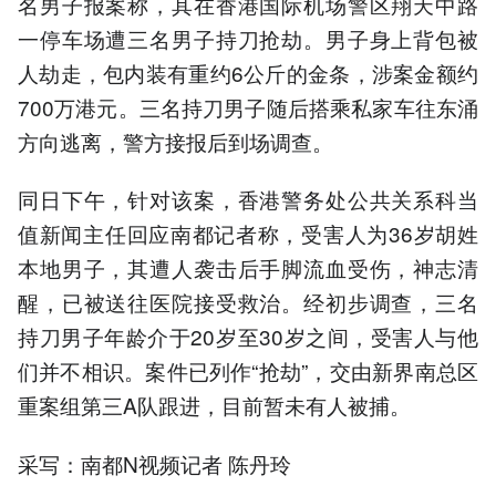
名男子报案称，其在香港国际机场警区翔天中路
一停车场遭三名男子持刀抢劫。男子身上背包被
人劫走，包内装有重约6公斤的金条，涉案金额约
700万港元。三名持刀男子随后搭乘私家车往东涌
方向逃离，警方接报后到场调查。
同日下午，针对该案，香港警务处公共关系科当
值新闻主任回应南都记者称，受害人为36岁胡姓
本地男子，其遭人袭击后手脚流血受伤，神志清
醒，已被送往医院接受救治。经初步调查，三名
持刀男子年龄介于20岁至30岁之间，受害人与他
们并不相识。案件已列作“抢劫”，交由新界南总区
重案组第三A队跟进，目前暂未有人被捕。
采写：南都N视频记者 陈丹玲