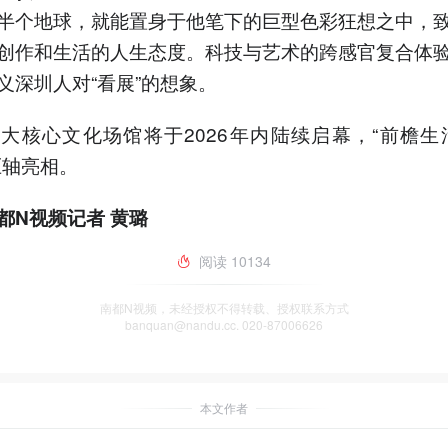
半个地球，就能置身于他笔下的巨型色彩狂想之中，
创作和生活的人生态度。科技与艺术的跨感官复合体
义深圳人对“看展”的想象。
大核心文化场馆将于2026年内陆续启幕，“前檐生
压轴亮相。
都N视频记者 黄璐
阅读
10134
南都N视频，未经授权不得转载、授权联系方式
banquan@nandu.cc. 020-87006626
本文作者