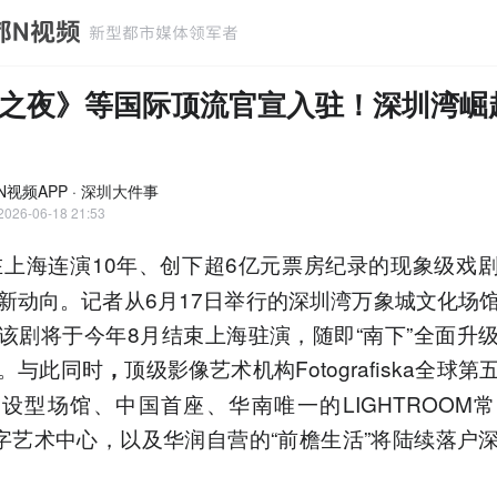
之夜》等国际顶流官宣入驻！深圳湾崛
N视频APP · 深圳大件事
2026-06-18 21:53
在上海连演10年、创下超6亿元票房纪录的现象级戏
新动向。记者从6月17日举行的深圳湾万象城文化场
该剧将于今年8月结束上海驻演，随即“南下”全面升
。与此同时
顶级影像艺术机构Fotografiska全球
，
设型场馆、中国首座、华南唯一的LIGHTROOM
数字艺术中心，以及华润自营的“前檐生活”将陆续落户