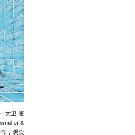
—大卫·霍
aller &
创作，观众