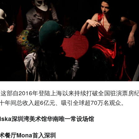
，这部自2016年登陆上海以来持续打破全国驻演票房
十年间总收入超6亿元、吸引全球超70万名观众。
rafiska深圳湾美术馆华南唯一常设场馆
术餐厅Mona首入深圳