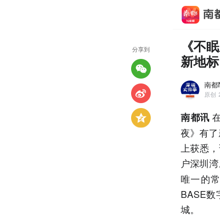
《不眠
分享到
新地标
南都
原创
南都讯
夜》有了
上获悉，
户深圳湾
唯一的常
BASE
城。