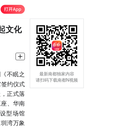
起文化
剧《不眠之
最新南都独家内容
请扫码下载南都N视频
馆签约仪式
级，正式落
第五座、华南
常设型场馆
深圳湾万象