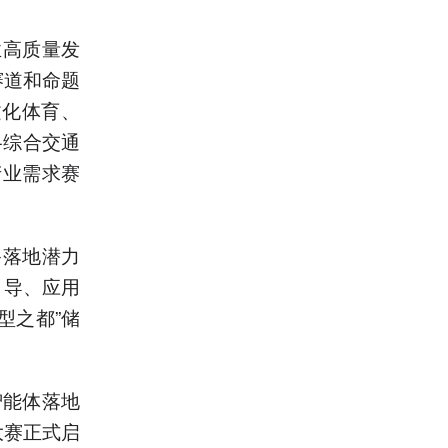
业高质量发
赛道和命题
文化体育、
I+综合交通
产业需求赛
备落地潜力
引导、应用
型之都”储
智能体落地
大赛正式启