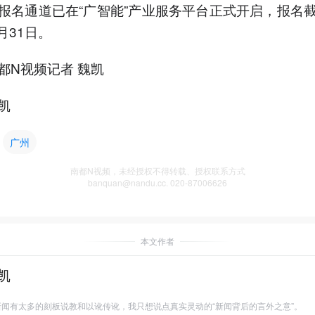
报名通道已在“广智能”产业服务平台正式开启，报名
7月31日。
都N视频记者 魏凯
凯
广州
南都N视频，未经授权不得转载、授权联系方式
banquan@nandu.cc. 020-87006626
本文作者
凯
闻有太多的刻板说教和以讹传讹，我只想说点真实灵动的“新闻背后的言外之意”。