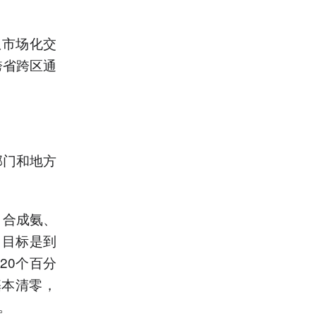
权市场化交
跨省跨区通
部门和地方
、合成氨、
。目标是到
20个百分
基本清零，
。