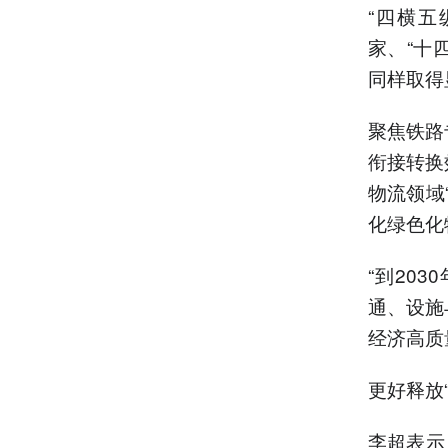
“四横五
家、“十
同样取得
聚焦铁路
衔接转换
物流领域
化绿色化
“到20
通、设施
经济高质
更好释放
李超表示