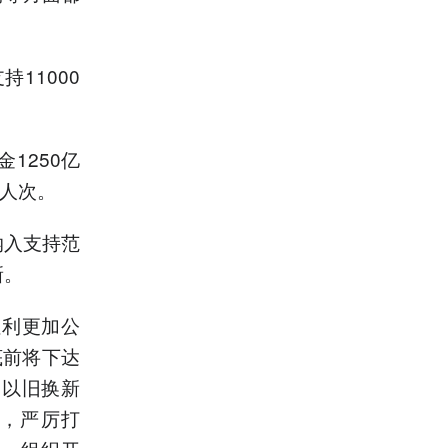
11000
1250亿
亿人次。
纳入支持范
新。
红利更加公
底前将下达
品以旧换新
，严厉打