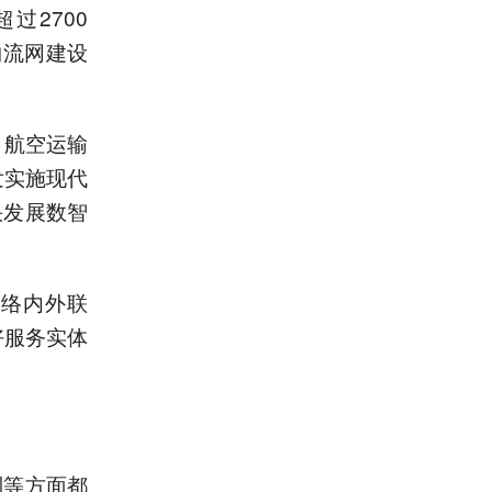
过2700
物流网建设
、航空运输
发实施现代
快发展数智
网络内外联
好服务实体
制等方面都