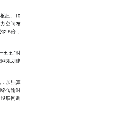
枢纽、10
算力空间布
2.5倍，
十五五”时
信网规划建
式，加强算
网络传输时
建设联网调