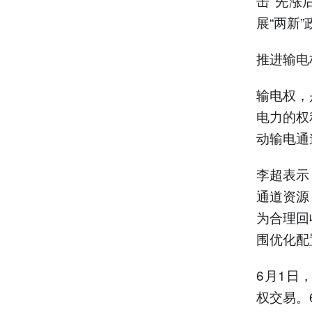
击“先涨
展“两新
推进输电
输电权，
电力的权
动输电通
李超表示
通道资源
为合理回
围优化配
6月1日
权交易。