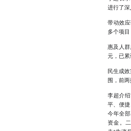
进行了深
带动效应
多个项目
惠及人群
元，已累
民生成效
围，前两
李超介绍
平、便捷
今年全部
资金。