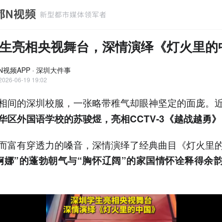
生亮相央视舞台，深情演绎《灯火里的
N视频APP · 深圳大件事
2026-06-19 19:02
相间的深圳校服，一张略带稚气却眼神坚定的面庞。
华区外国语学校的苏骏煜，亮相CCTV-3《越战越勇》
而富有穿透力的嗓音，深情演绎了经典曲目《灯火里
婀娜”的蓬勃朝气与“胸怀辽阔”的家国情怀诠释得余