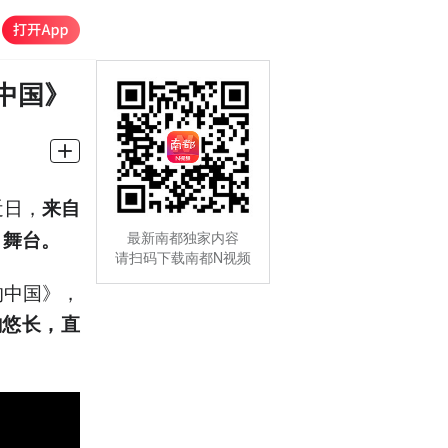
中国》
近日，
来自
 舞台。
最新南都独家内容
请扫码下载南都N视频
的中国》，
韵悠长，直