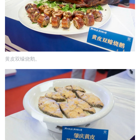
黄皮双蠔烧鹅。