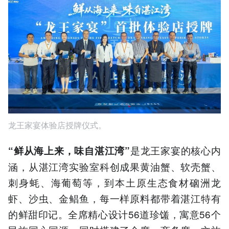
龙王家宴体验店授牌仪式。
是龙王家宴的核心内
“鲜从海上来，味自湛江湾”
涵，从湛江湾实验室科创成果黄油蟹、软壳蟹、
刺身蚝、海葡萄等，到本土原生态食材硇洲龙
虾、沙虫、金鲳鱼，每一样原料都带着湛江特有
的鲜甜印记。全席精心设计56道珍馐，寓意56个