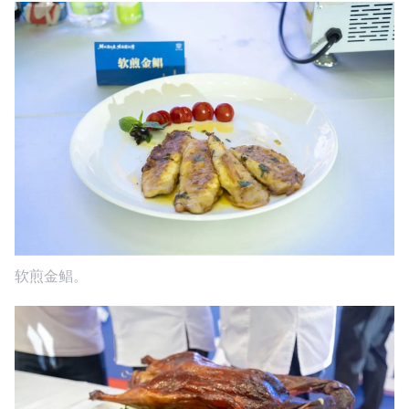
软煎金鲳。